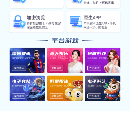
2026年世界杯官网 · 版本更新历史归
档
我们记录每次进步，只为更稳定的赛事观看与数据服务。
2025 年
2025年6月12日 · v6.1.2
新增“赛事快报”弹窗提醒。
推荐算法优化，提升相关性。