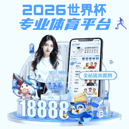
注册入口
下载 2026年世界杯官网 App · 体
验未来赛事方式
将专业数据分析、互动社群与比分推送整合于一体，
2026年世界杯官网(中国)-官方网站入口为体育迷量身
打造。
极速比分
互动社区
AI 分析