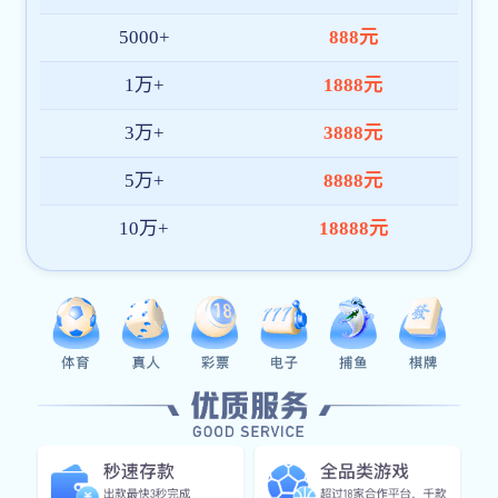
通信防护
通过CDN调度与连接限流策略，增强网络传输安全性与稳定
性。
异常监控
实时分析行为模式，提前识别潜在异常与突发风险。
行为审计
全链路记录操作日志，确保关键行为具备溯源与复盘能力。