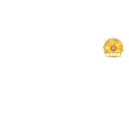
期目标。
4、心理因素与团队士气
心态是决定运动员表现的重要因素之一。在经历了一
系列挫折后，不少利物浦队员开始出现信心不足的问
题。面对曾经熟悉且渴望胜利的舞台，如今却变得畏
惧艰难局面，让他们逐渐丧失斗志。
另外，当外界舆论日益激烈时，会造成一定程度上的
心理负担。特别是在赛事压力增大的情况下，这种负
面情绪往往更加明显。而当全队上下都陷入低迷时，
就很难找到突破口来扭转颓势，从而形成恶性循环。
相较于其他强队，利物浦目前显得士气低落，这不仅
影响到了每位球员个人发挥，更削弱了团队凝聚力。