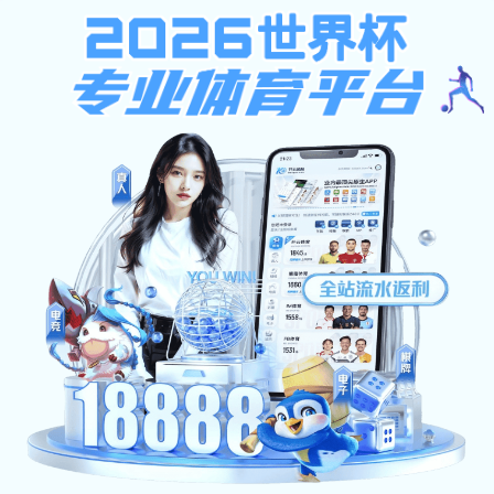
注册入口
2026年世界杯官网
APP与网页
版入口｜畅享全球体育赛事与
数据服务
欢迎访问
2026年世界杯官网
，提供全面覆盖足
球、篮球、电竞等项目的赛事资讯与数据内容，
支持
APP下载
与
网页使用
，每日同步更新千场
比赛，聚焦热门体育内容， 助您轻松获取赛事
动态，掌握比赛节奏。