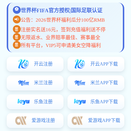
手机App
网页版
利物浦创历史转会支出纪录却无缘
赛季冠军四大皆空
2026-06-14 18:26
52 次阅读
首页
/
体育焦点
在足球世界中，转会市场的动态往往影响着球队的表