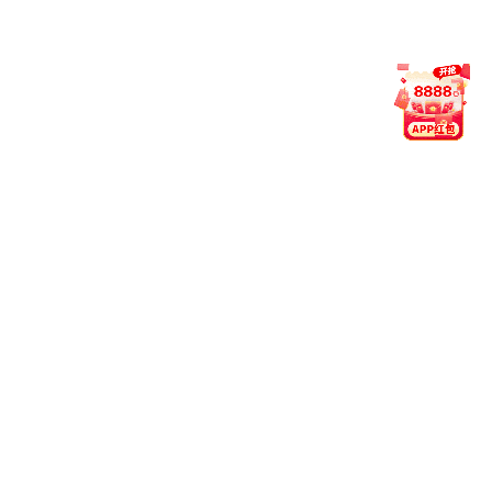
命运，再次站上巅峰之路。
上一篇：
B费荣膺曼联赛季最佳球员35场比…
下一篇：
曼奇尼头球双响助罗马2-0领先拉
相关推荐文章