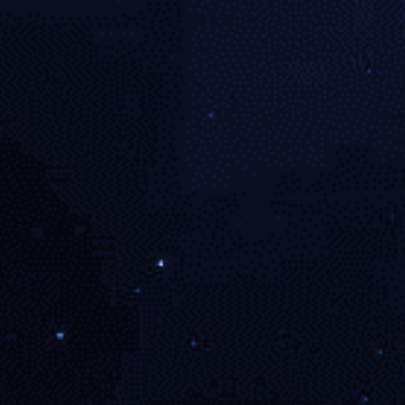
近日，德国媒体曝出，塞巴里并非拜
2026-07-16
国米理性决策放弃帕斯全力追
在现代足球转会市场中，各大俱乐部
2026-07-02
2026年世界杯官网
2026年世界杯官网是世界杯官方网站
贵
提供综合娱乐与体育服务，涵盖足
s
球、电竞等赛事资讯、数据分析及互
动游戏体验。支持网页版与移动端访
问，提供手机版、app下载、登录入
口、官方网站、网页版、平台、网
址、地址、注册、娱乐入口，方便用