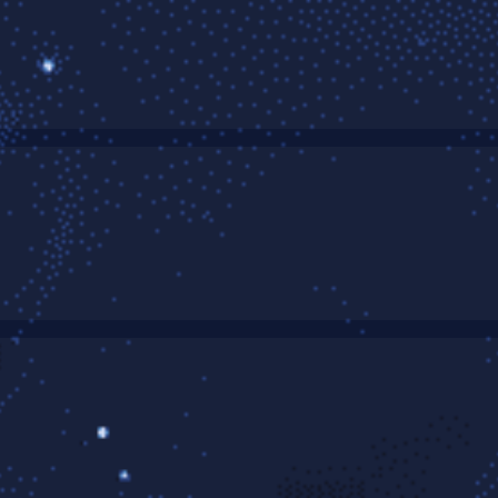
动大因伤病影响表现不稳定
病问题而波动较大，这使得主教练阿德尔曼对此进行了深入分析
个方面探讨这一现象，包括球队伤病对阵容深度的影响、战术灵
我们可以更全面地理解阿德尔曼所提到的问题，并为未来的比赛
阵容的深度往往决定了其竞争力。然而，本赛季由于多名核心球
默契和配合，使得原本规划好的战术难以有效实施。