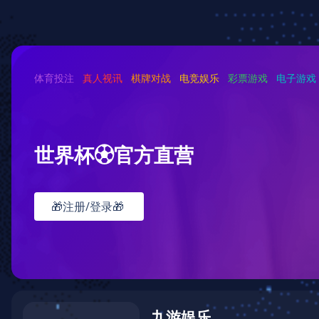
2026年世界杯官
欢迎访问
2026年世界杯官网
，提供全
同步更新千场比