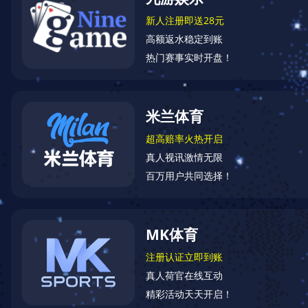
阿德尔曼谈球队本赛季打法波
2026-06-19 23:21
51 次阅读
在本赛季的篮球联赛中，球队的表现因伤
也导致了战术执行的不稳定。本文将从多
的调整等。通过对这些方面的详细阐述，
1、球队伤病与阵容深度
在一个竞技水平高度集中的联赛中，球队
和替补配置。这种情况直接影响了团队的