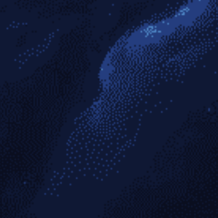
认识。在媒体压力下保持冷静，并以积极姿态面对困难，将有助
共克时艰，为实现更高目标而奋斗。
括核心球员受伤、阵容深度不足以及士气低落等问题，使得阿德
方法，将成为改善现状的重要途径。同时，加强心理建设与人才
相信只要坚持努力，不断调整方向，就一定能够走出困境，实现