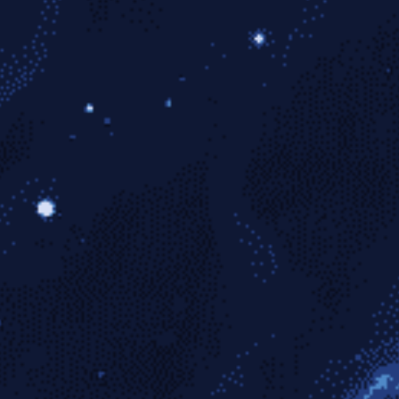
致球队表现不稳定的重要原因。由于连续遭遇伤病困扰，队伍内
这正是当前团队面临的一大挑战。
余队员难免感到焦虑和压力。这种情绪不仅会影响个人发挥，还
信心和鼓舞就会随之消失，这对于年轻选手尤其明显，他们更容
得尤为重要。教练组应关注队伍成员的精神状态，通过积极沟通
。
略来减轻伤病带来的负面影响。阿德尔曼建议，在人员短缺的时
增加整体默契感。
人的方式来提升整个团队实力，使得即便主力受损也不会陷入绝
性化训练，使每位运动员都能最大程度发挥潜能。