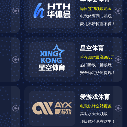
首页
/
体育焦点
。他指出，伤病不仅影响了球队整体实力，
活性的变化、心理状态的波动以及应对策略
提供参考。
员受伤，导致球队不得不频繁调整首发阵容