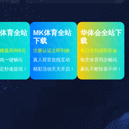
同样表明了球队在国际舞台上的竞争力。这
展与磨练后，一旦取得成就，就理应得到尊
种正能量。
，其丰富的荣誉积累使其成为英超乃至整个
杯，这也是他反驳对手时的重要依据之一。
说，即便他们曾经辉煌一时，但近几年的状
于伦敦足球之巅。
，让更多人关注到各队之间真实而公正的历