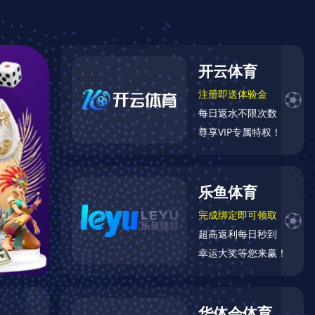
注册入口
体育赛事与数据服务
容， 支持
APP下载
与
网页使用
，每日
，掌握比赛节奏。