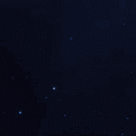
在职业体育中，心态往往是影响运动
2026-07-29
重建之路皇马面临抉择是该出
近年来，皇家马德里的重建之路面临
2026-05-25
2026年世界杯官网
2026年世界杯官网是世界杯官方网站
贵
提供综合娱乐与体育服务，涵盖足
s
球、电竞等赛事资讯、数据分析及互
动游戏体验。支持网页版与移动端访
问，提供手机版、app下载、登录入
口、官方网站、网页版、平台、网
址、地址、注册、娱乐入口，方便用