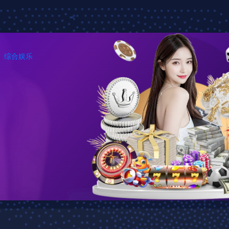
App下载
关于我们
体育焦点
网
APP与网页版入口｜畅享全球
面覆盖足球、篮球、电竞等项目的赛事资讯与数据内
赛，聚焦热门体育内容， 助您轻松获取赛事动态
手机App
网页版