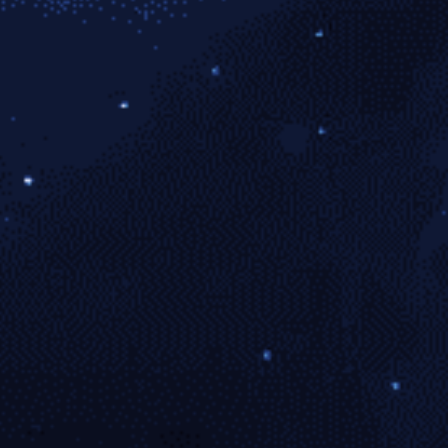
上一篇：
浙江队外援朴镇燮脚踝受伤仍在观…
相关推荐文章
帕拉蒂奇谈战术优势与球员质
在当今足球界，战术的优势与球员的
2026-08-04
多特蒙德东亚区总裁谈中国球
在近年来的足球发展中，中国球员逐
2026-07-15
字母哥分享比赛心态秘诀：积