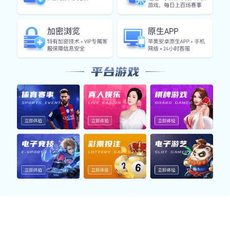
2、詹姆斯的影响力
作为NBA历史上最杰出的球员之一，勒布朗·詹姆斯无
疑是篮球界的一位传奇人物。他不仅具有超凡脱俗的
球技，更具备强大的影响力，可以说他就是当今联盟
中的“超级领袖”。他的存在对于任何一支球队来说都
是一种巨大的资产，而骑士更是对此深有体会。
詹姆斯在场上的表现令人叹服，他常常能在关键时刻
扭转比赛局势。他所展现出的竞技状态与强烈求胜欲
望，不仅能提高自己的发挥，也能带动整个球队朝着
更高目标迈进。此外，他丰富的大赛经验也使得年轻
球员受益匪浅，这种传承对球队未来的发展至关重
要。
更为重要的是，詹姆斯具备极高的人格魅力。他乐于