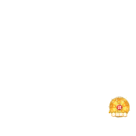
比。一旦进入艰难阶段，很容易就会丧失斗志，而这
正是缺乏真正领袖所造成的问题。如果没有一个能够
引导全队并增强凝聚力的人物，那么这种情况将持续
恶化。
此外，心理素质也是当前骑士急需改善的一方面。在
面对强敌时，如果没有足够坚定意志和勇气去迎接挑
战，那么即使再优秀的新秀也无法发挥出应有水准。
因此，为了改变这种局面，引入像詹姆斯这样具备领
导才能的人才势在必行。
4、未来的发展方向
对于骑士而言，要想走出阴霾，实现复兴，就必须寻
找合适的人选来担当新任核心。这位核心球员不仅需