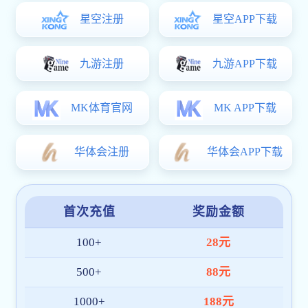
惊艳，他以全勤的姿态参加了34轮比赛，其中33场都
是首发并满场出战。这一成就不仅展示了他的体能极
限，更反映了他在球队中的重要性和职业精神。本文
将从四个方面详细阐述佐野海舟的卓越表现，包括他
的身体素质、战术执行力、心理素质及对球队的贡
献，力求全面展现这位球员在德甲赛季中的非凡经历
与成就。
1、身体素质的极限挑战
佐野海舟以其卓越的身体素质著称，能够在高强度的
比赛中保持全勤，这是他成为“铁人”的关键。他拥有
出色的耐力和速度，使得他可以在整场比赛中保持高
水平的竞技状态。无论是防守还是进攻，佐野总能迅
速调整自身位置，为球队提供支持。