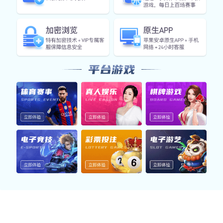
总能准确理解并贯彻落实教练团队制定的战术方案。
作为首发球员之一，佐野不仅需要负责自己的位置职
责，还需灵活应对场上变化。他善于判断比赛形势，
根据队友的位置和对方阵型及时做出调整，这种灵活
性让他成为球队攻防转换中的关键一环。通过不断观
察和分析，他能够提前预判对方动作，从而有效拦截
对手进攻或创造进攻机会。
正因为如此，在多次关键比赛中，佐野海舟凭借精准
传球和及时插上的跑动，为球队赢得了宝贵积分。他
扎实稳健地完成每一项任务，是球队战斗力提升的重
要保证。
3、心理素质的重要性